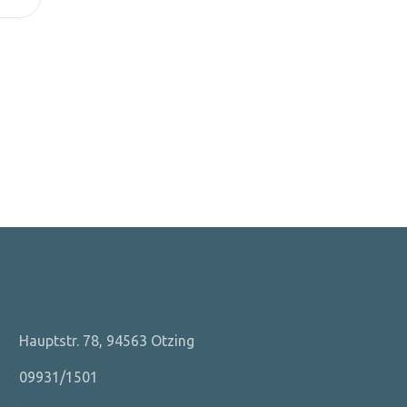
ontakt
Hauptstr. 78, 94563 Otzing
09931/1501