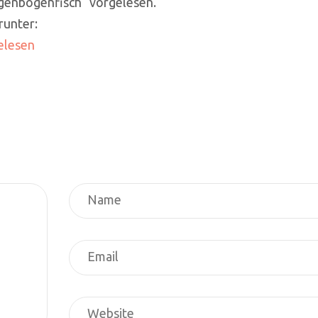
genbogenfisch“ vorgelesen.
runter:
elesen