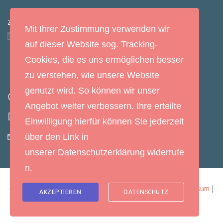
ZEITUNGSARTIKEL: „DAS KLEINE GESPENST“
Mit Ihrer Zustimmung verwenden wir
29. Januar 2022
auf dieser Website sog. Tracking-
Cookies, die es uns ermöglichen besser
Kontakt
zu verstehen, wie unsere Website
genutzt wird. So können wir unser
Hauptstr. 78, 94563 Otzing
Angebot weiter verbessern. Ihre erteilte
09931/1501
Einwilligung hierfür können Sie jederzeit
kita.otzing@bistum-regensburg.de
über den Link in
unserer
Datenschutzerklärung
widerrufe
n.
Copyright © Kindertagesstätte Herz-Mariä Otzing |
Impressum
|
AKZEPTIEREN
DATENSCHUTZ
Datenschutz