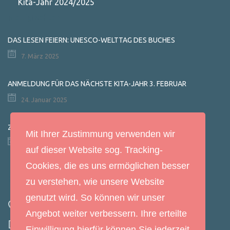
Kita-Jahr 2024/2025
Neuigkeiten
DAS LESEN FEIERN: UNESCO-WELTTAG DES BUCHES
7. März 2025
ANMELDUNG FÜR DAS NÄCHSTE KITA-JAHR 3. FEBRUAR
24. Januar 2025
ZEITUNGSARTIKEL: „DAS KLEINE GESPENST“
Mit Ihrer Zustimmung verwenden wir
29. Januar 2022
auf dieser Website sog. Tracking-
Cookies, die es uns ermöglichen besser
Kontakt
zu verstehen, wie unsere Website
genutzt wird. So können wir unser
Hauptstr. 78, 94563 Otzing
Angebot weiter verbessern. Ihre erteilte
09931/1501
Einwilligung hierfür können Sie jederzeit