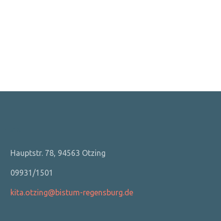
ontakt
Hauptstr. 78, 94563 Otzing
09931/1501
kita.otzing@bistum-regensburg.de