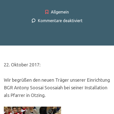
Allgemein
für
Kommentare deaktiviert
Begrüßung
des
neuen
Pfarrers
in
Otzing
22. Oktober 2017:
Wir begrüßen den neuen Träger unserer Einrichtung
BGR Antony Soosai Soosaiah bei seiner Installation
als Pfarrer in Otzing.